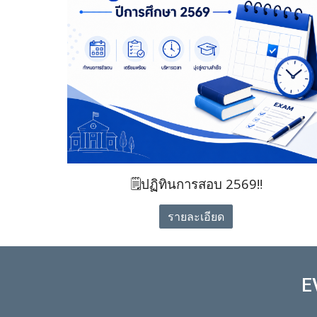
🗒️ปฏิทินการสอบ 2569‼️
รายละเอียด
E