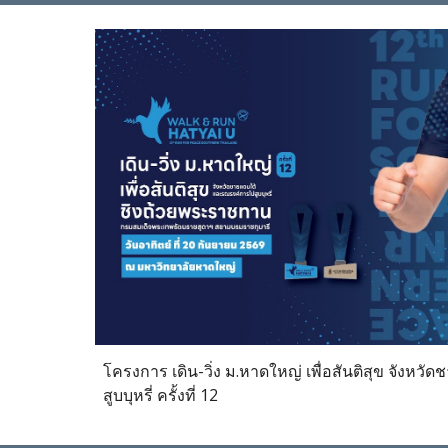
โครงการ เดิน-วิ่ง ม.หาดใหญ่ เพื่อสันติสุข จังห
สูบบุหรี่ ครั้งที่ 12