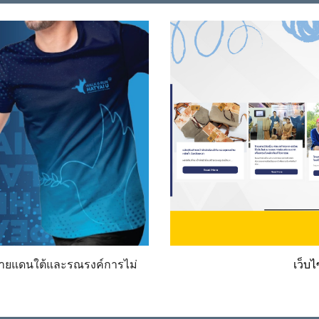
วัดชายแดนใต้และรณรงค์การไม่
HU Showcase
เว็บไ