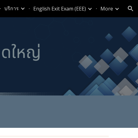
บริการ
English Exit Exam (EEE)
More
ion